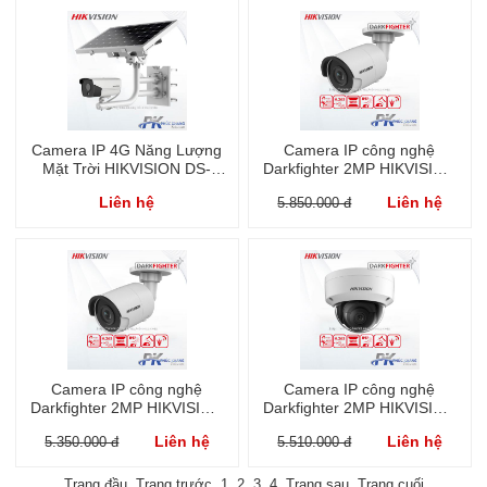
Camera IP 4G Năng Lượng
Camera IP công nghệ
Mặt Trời HIKVISION DS-
Darkfighter 2MP HIKVISION
2XS6A25G0-I/CH20S40
DS-2CD2025FHWD-I
Liên hệ
Liên hệ
5.850.000 đ
Camera IP công nghệ
Camera IP công nghệ
Darkfighter 2MP HIKVISION
Darkfighter 2MP HIKVISION
DS-2CD2025FWD-I
DS-2CD2125FWD-I
Liên hệ
Liên hệ
5.350.000 đ
5.510.000 đ
Trang đầu
Trang trước
1
2
3
4
Trang sau
Trang cuối