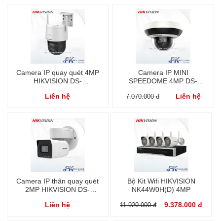
Camera IP quay quét 4MP
Camera IP MINI
HIKVISION DS-
SPEEDOME 4MP DS-
2DE2C400IW-DE/W
2DE2A404IW-DE3/W
Liên hệ
Liên hệ
7.070.000 đ
Camera IP thân quay quét
Bộ Kit Wifi HIKVISION
2MP HIKVISION DS-
NK44W0H(D) 4MP
2CD1P23G0-I
Liên hệ
9.378.000 đ
11.920.000 đ