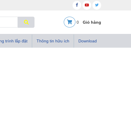
0
g trình lắp đặt
Thông tin hữu ích
Download