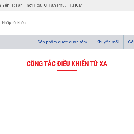
 Yến, P.Tân Thới Hoà, Q.Tân Phú, TP.HCM
Sản phẩm được quan tâm
Khuyến mãi
Côn
CÔNG TẮC ĐIỀU KHIỂN TỪ XA