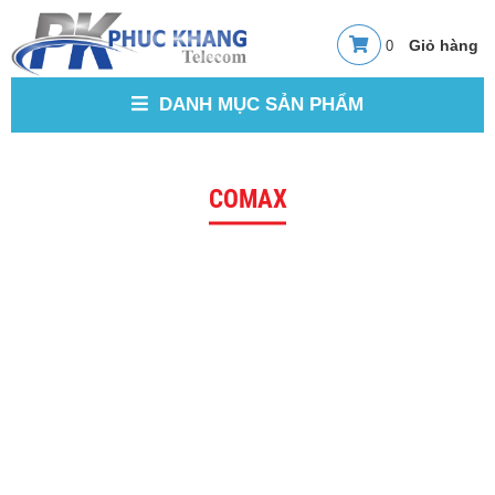
0
DANH MỤC SẢN PHẨM
COMAX