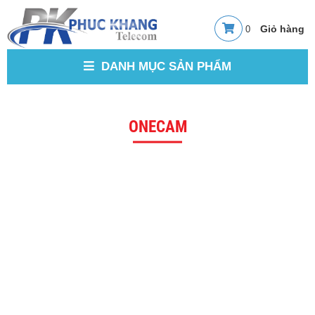
0
DANH MỤC SẢN PHẨM
ONECAM