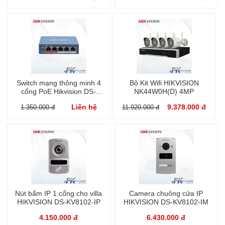
Switch mạng thông minh 4
Bộ Kit Wifi HIKVISION
cổng PoE Hikvision DS-
NK44W0H(D) 4MP
3E1105P-EI
Liên hệ
9.378.000 đ
1.350.000 đ
11.920.000 đ
Nút bấm IP 1 cổng cho villa
Camera chuông cửa IP
HIKVISION DS-KV8102-IP
HIKVISION DS-KV8102-IM
4.150.000 đ
6.430.000 đ