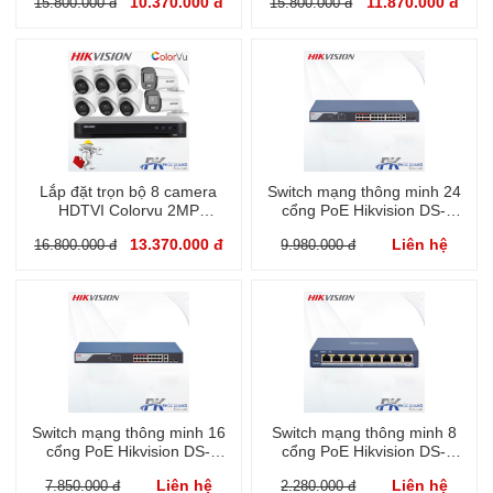
10.370.000 đ
11.870.000 đ
15.800.000 đ
15.800.000 đ
Lắp đặt trọn bộ 8 camera
Switch mạng thông minh 24
HDTVI Colorvu 2MP
cổng PoE Hikvision DS-
Hikvision
3E1326P-EI
13.370.000 đ
Liên hệ
16.800.000 đ
9.980.000 đ
Switch mạng thông minh 16
Switch mạng thông minh 8
cổng PoE Hikvision DS-
cổng PoE Hikvision DS-
3E1318P-EI
3E1309P-EI
Liên hệ
Liên hệ
7.850.000 đ
2.280.000 đ