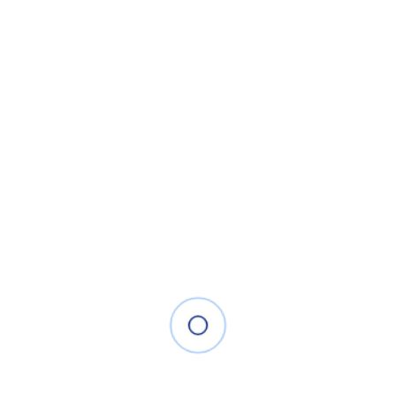
• Công suất PoE 60W ; Công suất tối đa 30W mỗi cổng
• Cổng ưu tiên : Cổng 1 và 2
• Chống sét 6KV cho các cổng PoE
• Truyền dẫn khoảng cách xa : Tối đa 300m ở chế độ mở
rộng ( cổng 1 – 4 )
• Bảng địa chỉ MAC : 2K , khả năng chuyển mạch 1 Gbps ,
tốc độ chuyển tiếp gói tin : 0.744Mpps
• Vỏ kim loại, thiết kế ko quạt
• Nguồn 48VDC
Liên hệ
1.350.000 đ