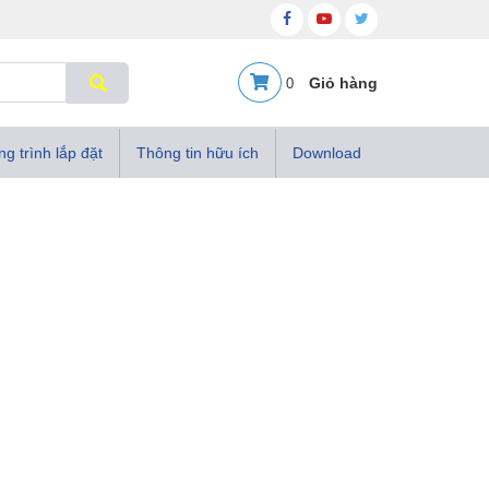
0
g trình lắp đặt
Thông tin hữu ích
Download