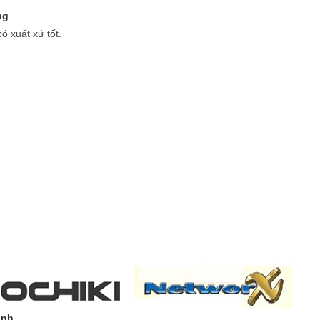
ng
có xuất xứ tốt.
ình