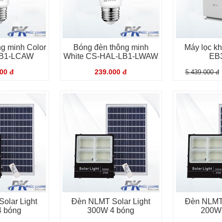
g minh Color
Bóng đèn thông minh
Máy lọc k
LB1-LCAW
White CS-HAL-LB1-LWAW
EB
00 đ
239.000 đ
5.439.000 đ
olar Light
Đèn NLMT Solar Light
Đèn NLMT 
 bóng
300W 4 bóng
200W