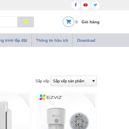
0
g trình lắp đặt
Thông tin hữu ích
Download
Sắp xếp