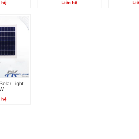
 hệ
Liên hệ
Li
olar Light
0W
 hệ