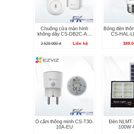
Chuông cửa màn hình
Bóng đèn thôn
không dây CS-DB2C-A0-
CS-HAL-
1E3WPBR
Liên hệ
389.0
2.529.000 đ
Ổ cắm thông minh CS-T30-
Đèn NLMT S
10A-EU
100W 4