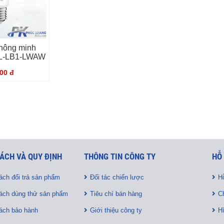
hông minh
AL-LB1-LWAW
00 đ
ÁCH VÀ QUY ĐỊNH
THÔNG TIN CÔNG TY
HỖ
ách đổi trả sản phẩm
Đối tác chiến lược
Hỗ
ách dùng thử sản phẩm
Tiêu chí bán hàng
C
ách bảo hành
Giới thiệu công ty
H