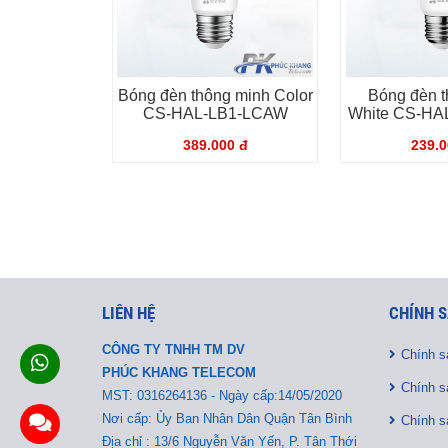
Bóng đèn thông minh Color
Bóng đèn t
CS-HAL-LB1-LCAW
White CS-H
389.000 đ
239.0
LIÊN HỆ
CHÍNH S
CÔNG TY TNHH TM DV
Chính s
PHÚC KHANG TELECOM
Chính s
MST:
0316264136 - Ngày cấp:14/05/2020
Nơi cấp: Ủy Ban Nhân Dân Quận Tân Bình
Chính s
Địa chỉ : 13/6 Nguyễn Văn Yến, P. Tân Thới