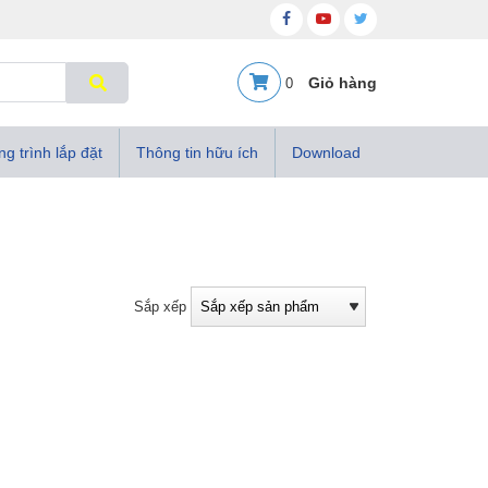
0
g trình lắp đặt
Thông tin hữu ích
Download
Sắp xếp