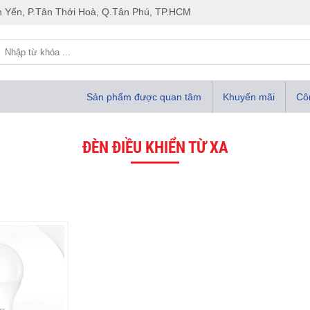
 Yến, P.Tân Thới Hoà, Q.Tân Phú, TP.HCM
Sản phẩm được quan tâm
Khuyến mãi
Côn
ĐÈN ĐIỀU KHIỂN TỪ XA