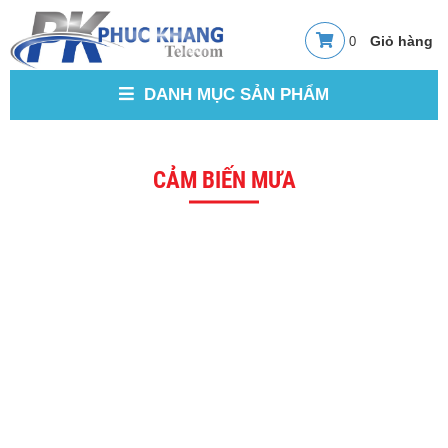
0
DANH MỤC SẢN PHẨM
CẢM BIẾN MƯA